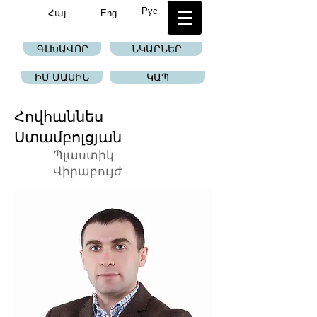
Рус
Հայ
Eng
ԳԼԽԱՎՈՐ
ՆԿԱՐՆԵՐ
ԻՄ ՄԱՍԻՆ
ԿԱՊ
Հովհաննես
Ստամբոլցյան
Պլաստիկ
Վիրաբույժ