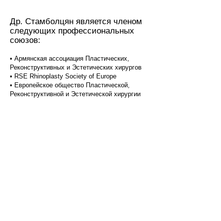
Др. Стамболцян является членом
следующих профессиональных
союзов:
• Армянская ассоциация Пластических,
Реконструктивных и Эстетических хирургов
• RSE Rhinoplasty Society of Europe
• Европейское общество Пластической,
Реконструктивной и Эстетической хирургии
© Stamboltsyan.com
2022 all rights reserved
պլաստիկ վիրաբույժ
, պլաստիկ
քթի
վիրաբույժներ, plastik virabujner,
պլաստիկ վիրահատություն
, plastic